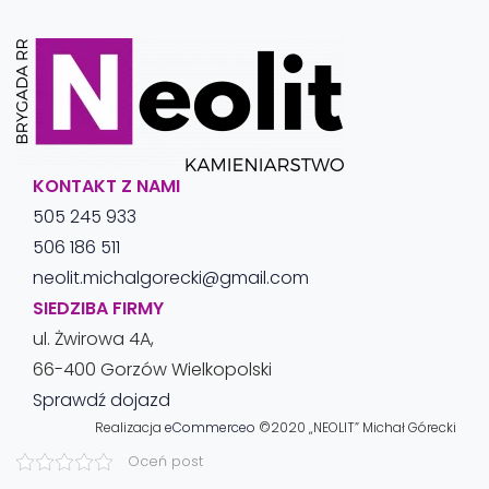
KONTAKT Z NAMI
505 245 933
506 186 511
neolit.michalgorecki@gmail.com
SIEDZIBA FIRMY
ul. Żwirowa 4A,
66-400 Gorzów Wielkopolski
Sprawdź dojazd
Realizacja
eCommerceo
©2020 „NEOLIT” Michał Górecki
Oceń post